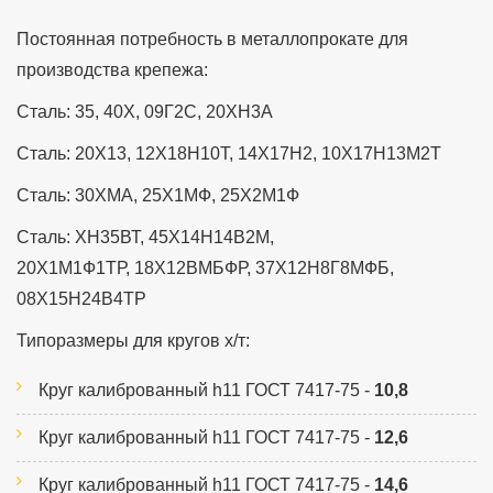
Постоянная потребность в металлопрокате для
производства крепежа:
Сталь: 35, 40Х, 09Г2С, 20ХН3А
Сталь: 20Х13, 12Х18Н10Т, 14Х17Н2, 10Х17Н13М2Т
Сталь: 30ХМА, 25Х1МФ, 25Х2М1Ф
Сталь: ХН35ВТ, 45Х14Н14В2М,
20Х1М1Ф1ТР,
18Х12ВМБФР, 37Х12Н8Г8МФБ,
08Х15Н24В4ТР
Типоразмеры для кругов х/т:
Круг калиброванный h11 ГОСТ 7417-75 -
10,8
Круг калиброванный h11 ГОСТ 7417-75 -
12,6
Круг калиброванный h11 ГОСТ 7417-75 -
14,6