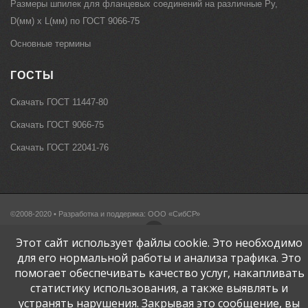
Размеры шпилек для фланцевых соединений на различные Ру,
D(мм) х L(мм) по ГОСТ 9066-75
Основные термины
ГОСТЫ
Скачать ГОСТ 11447-80
Скачать ГОСТ 9066-75
Скачать ГОСТ 22041-76
©2008-2020 • Разработка и поддержка: ООО «СибСР»
Этот сайт использует файлы cookie. Это необходимо
для его нормальной работы и анализа трафика. Это
помогает обеспечивать качество услуг, накапливать
Строительный
портал
статистику использования, а также выявлять и
устранять нарушения. Закрывая это сообщение, вы